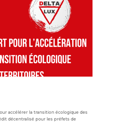
our accélérer la transition écologique des
édit décentralisé pour les préfets de