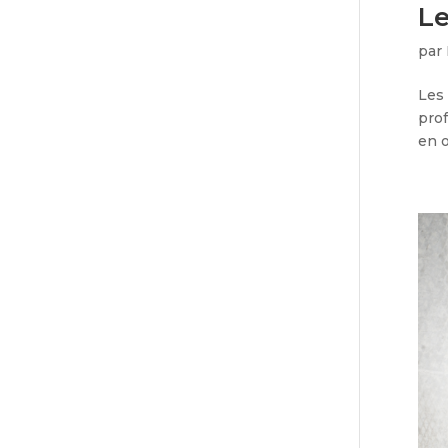
Le
par
Les 
prof
en o