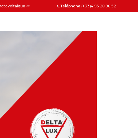
photovoltaïque
🔦
📞
Téléphone (+33)4 95 28 98 52