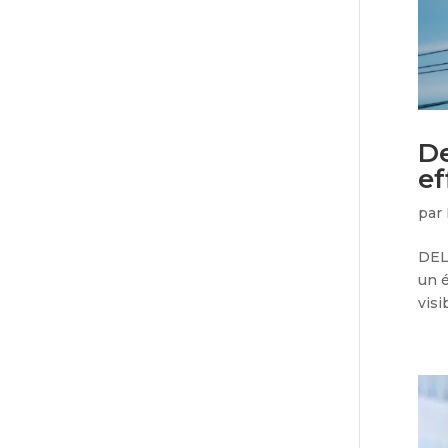
De
ef
par
DELT
un é
visi