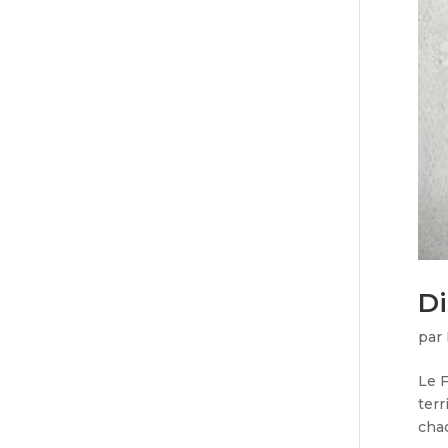
Di
par
Le F
terr
chaq